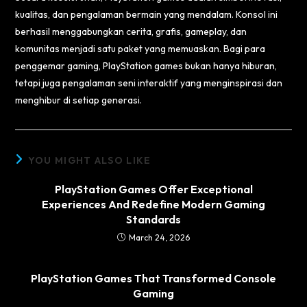
kualitas, dan pengalaman bermain yang mendalam. Konsol ini
berhasil menggabungkan cerita, grafis, gameplay, dan
komunitas menjadi satu paket yang memuaskan. Bagi para
penggemar gaming, PlayStation games bukan hanya hiburan,
tetapi juga pengalaman seni interaktif yang menginspirasi dan
menghibur di setiap generasi.
YOU MIGHT ALSO LIKE
PlayStation Games Offer Exceptional
Experiences And Redefine Modern Gaming
Standards
March 24, 2026
PlayStation Games That Transformed Console
Gaming