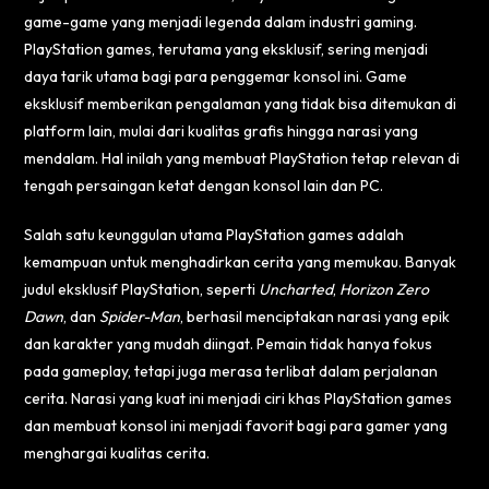
game-game yang menjadi legenda dalam industri gaming.
PlayStation games, terutama yang eksklusif, sering menjadi
daya tarik utama bagi para penggemar konsol ini. Game
eksklusif memberikan pengalaman yang tidak bisa ditemukan di
platform lain, mulai dari kualitas grafis hingga narasi yang
mendalam. Hal inilah yang membuat PlayStation tetap relevan di
tengah persaingan ketat dengan konsol lain dan PC.
Salah satu keunggulan utama PlayStation games adalah
kemampuan untuk menghadirkan cerita yang memukau. Banyak
judul eksklusif PlayStation, seperti
Uncharted
,
Horizon Zero
Dawn
, dan
Spider-Man
, berhasil menciptakan narasi yang epik
dan karakter yang mudah diingat. Pemain tidak hanya fokus
pada gameplay, tetapi juga merasa terlibat dalam perjalanan
cerita. Narasi yang kuat ini menjadi ciri khas PlayStation games
dan membuat konsol ini menjadi favorit bagi para gamer yang
menghargai kualitas cerita.