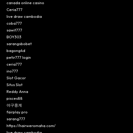
canada online casino
Ceria777
live draw cambodia
coba777
sawit777
BOY303
sarangsbobet
bagong4d
petir777 login
ceria777
ino777
Slot Gacor
Situs Slot
Reddy Anna
pisces88
야구중계
fairplay pro
sarang777
https://hairweromaha.com/
live draw cambodia