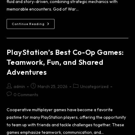
fluid and story-driven, combining strategic mechanics with
memorable encounters. God of War…
Continue Reading
PlayStation’s Best Co-Op Games:
Teamwork, Fun, and Shared
Adventures
admin
March 25, 2026
Uncategorized
0 Comments
Cooperative multiplayer games have become a favorite
pastime for many PlayStation players, offering the opportunity
to team up with friends and tackle challenges together. These
games emphasize teamwork, communication, and…