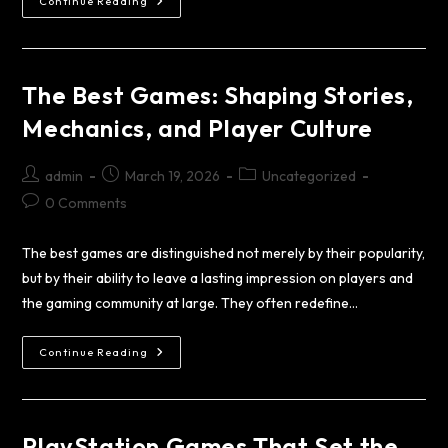
Continue Reading
The Best Games: Shaping Stories,
Mechanics, and Player Culture
admin
March 19, 2026
Uncategorized
0 Comments
The best games are distinguished not merely by their popularity,
but by their ability to leave a lasting impression on players and
the gaming community at large. They often redefine…
Continue Reading
PlayStation Games That Set the