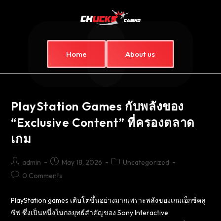
Home
About us
PlayStation Games กับพลังของ
“Exclusive Content” ที่ครองตลาด
เกม
admin
May 18, 2026
Uncategorized
0 Comments
PlayStation games เติบโตขึ้นอย่างมากเพราะพลังของเกมเอ็กซ์คลู
ซีฟ ซึ่งเป็นหนึ่งในกลยุทธ์สำคัญของ Sony Interactive