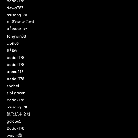
badak178
dewa787
musang178
คาสิโนออนไลน์
สล็อตวอเลท
fangwin88
cipit88
สล็อต
badak178
badak178
arena212
badak178
sbobet
slot gacor
Badak178
musang178
纸飞机中文版
gold365
Badak178
wps下载