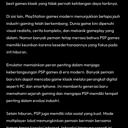
best games klasik yang tidak pernah kehilangan daya tariknya.
Di sisi lain, PlayStation games modern menunjukkan betapa jauh
industri gaming telah berkembang. Dunia game kini dipenuhi
visual realistis, cerita kompleks, dan mekanik gameplay yang
dalam. Namun banyak pemain tetap merasa bahwa PSP games
memiliki keunikan karena kesederhanaannya yang fokus pada
inti hiburan.
Emulator memainkan peran penting dalam menjaga
keberlangsungan PSP games di era modern. Banyak pemain
baru kini dapat mencoba game klasik melalui perangkat digital
seperti PC dan smartphone. Ini membantu generasi baru
memahami sejarah gaming dan mengapa PSP memiliki tempat
penting dalam evolusi industri.
Selain hiburan, PSP juga memiliki nilai sosial yang kuat. Mode
multiplayer lokal memungkinkan pemain bermain bersama
teman tanpa koneksi internet. Interaksi langsung seperti ini