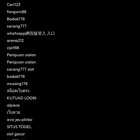
Ceri123
fangwin88
Badak178
sarang777
whatsapp網頁版登入 入口
arena212
cipit88
Penipuan sialan
Penipuan sialan
sarang777 slot
badak178
musang178
สล็อตเว็บตรง
KUTU4D LOGIN
alpaca
เว็บหวย
avis jeu plinko
SITUS TOGEL
slot gacor