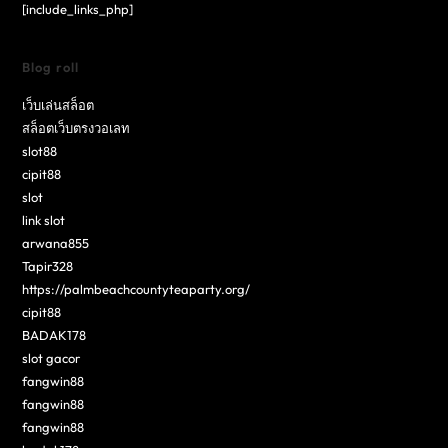
[include_links_php]
Blog roll
เว็บเล่นสล็อต
สล็อตเว็บตรงวอเลท
slot88
cipit88
slot
link slot
arwana855
Tapir328
https://palmbeachcountyteaparty.org/
cipit88
BADAK178
slot gacor
fangwin88
fangwin88
fangwin88