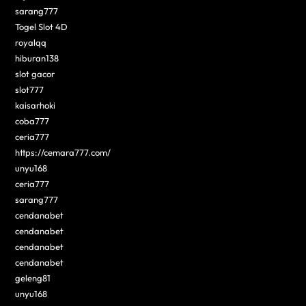
sarang777
Togel Slot 4D
royalqq
hiburan138
slot gacor
slot777
kaisarhoki
coba777
ceria777
https://cemara777.com/
unyu168
ceria777
sarang777
cendanabet
cendanabet
cendanabet
cendanabet
geleng81
unyu168