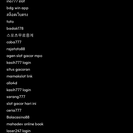
ino777 slot
bdg win app
สล็อตเว็บตรง
toto
badak178
스포츠무료중계
coba777
rajatoto88
agen slot gacor mpo
kasih777 login
situs gacoran
mamakslot link
ollo4d
kasih777 login
sarang777
slot gacor hari ini
ceria777
Bolacasino88
mahadev online book
laser247 login