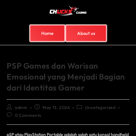
Home
About us
PSP Games dan Warisan
Emosional yang Menjadi Bagian
dari Identitas Gamer
admin
May 13, 2026
Uncategorized
0 Comments
pSP atau PlayStation Portable adalah salah satu konsol handheld