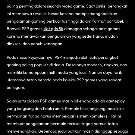
paling penting dalam sejarah video game. Saat dirilis, perangkat
ini membawa revolusi besar karena mampu menghadirkan
pengalaman gaming berkualitas tinggi dalam format portabel.
Banyak PSP games
slot qris 5k
dianggap sebagai best games
karena menawarkan pengalaman yang sederhana, mudah
diakses, dan penuh kenangan.
Pada masa kejayaannya, PSP menjadi salah satu perangkat
gaming paling populer di dunia. Desainnya modern, ringkas, dan
memiliki kemampuan multimedia yang luas. Namun daya tarik
utamanya tetap berada pada koleksi PSP games yang sangat
beragam.
Salah satu alasan PSP games masih dikenang adalah gameplay
yang langsung dan tidak rumit. Pemain bisa langsung masuk ke
permainan tanpa harus mempelajari sistem kompleks. Hal ini
membuat pengalaman bermain terasa ringan namun tetap
menyenangkan. Beberapa judul bahkan masih dianggap sebagai