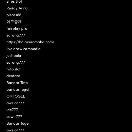
Situs Slot
Reddy Anna
pisces88
야구중계
fairplay pro
sarang777
https://hairweromaha.com/
live draw cambodia
judi bola
sarang777
toto slot
dentoto
Bandar Toto
bandar togel
OMTOGEL
awslot777
ide777
sawit777
Bandar Togel
awslot777