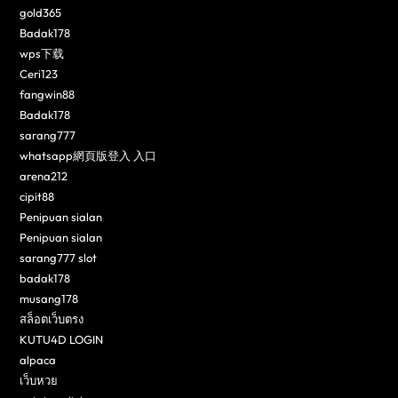
gold365
Badak178
wps下载
Ceri123
fangwin88
Badak178
sarang777
whatsapp網頁版登入 入口
arena212
cipit88
Penipuan sialan
Penipuan sialan
sarang777 slot
badak178
musang178
สล็อตเว็บตรง
KUTU4D LOGIN
alpaca
เว็บหวย