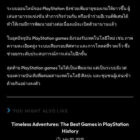
ระบบออนไลน์ของ PlayStation ยังช่วยเพิ่มอายุของเกมให้ยาวขึ้น ผู้
เล่นสามารถแข่งขัน ทำภารกิจร่วมกัน หรือเข้าร่วมอีเวนต์พิเศษได้
ทำให้เกมมีการพัฒนาอย่างต่อเนื่องแม้จะเปิดตัวมานานแล้ว
ในยุคปัจจุบัน PlayStation games ยังรองรับเทคโนโลยีใหม่ เช่น ภาพ
ความละเอียดสูง ระบบเสียงรอบทิศทาง และการโหลดที่รวดเร็ว ซึ่ง
ช่วยยกระดับประสบการณ์การเล่นไปอีกขั้น
สุดท้าย PlayStation games ไม่ได้เป็นเพียงเกม แต่เป็นระบบนิเวศ
ของความบันเทิงที่ผสมผสานเทคโนโลยี ศิลปะ และชุมชนผู้เล่นเข้า
ด้วยกันอย่างลงตัว
YOU MIGHT ALSO LIKE
Timeless Adventures: The Best Games in PlayStation
History
July 20, 2025