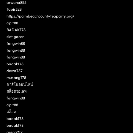
arwana855
Tapir328
https://palmbeachcountyteaparty.org/
cipit88
BADAK178
slot gacor
fangwin88
fangwin88
fangwin88
badak178
dewa787
musang178
คาสิโนออนไลน์
สล็อตวอเลท
fangwin88
cipit88
สล็อต
badak178
badak178
arena212