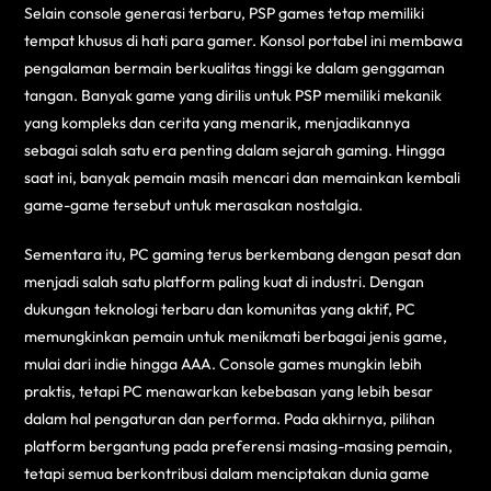
Selain console generasi terbaru, PSP games tetap memiliki
tempat khusus di hati para gamer. Konsol portabel ini membawa
pengalaman bermain berkualitas tinggi ke dalam genggaman
tangan. Banyak game yang dirilis untuk PSP memiliki mekanik
yang kompleks dan cerita yang menarik, menjadikannya
sebagai salah satu era penting dalam sejarah gaming. Hingga
saat ini, banyak pemain masih mencari dan memainkan kembali
game-game tersebut untuk merasakan nostalgia.
Sementara itu, PC gaming terus berkembang dengan pesat dan
menjadi salah satu platform paling kuat di industri. Dengan
dukungan teknologi terbaru dan komunitas yang aktif, PC
memungkinkan pemain untuk menikmati berbagai jenis game,
mulai dari indie hingga AAA. Console games mungkin lebih
praktis, tetapi PC menawarkan kebebasan yang lebih besar
dalam hal pengaturan dan performa. Pada akhirnya, pilihan
platform bergantung pada preferensi masing-masing pemain,
tetapi semua berkontribusi dalam menciptakan dunia game