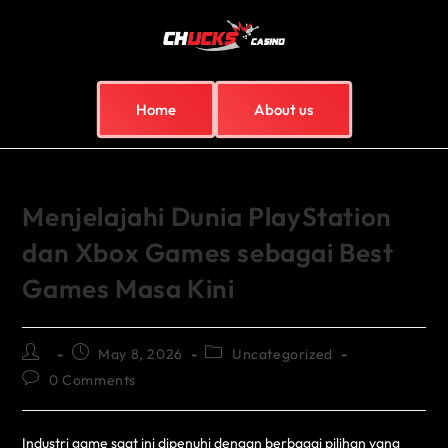
Home
About us
Menjelajahi Dunia PlayStation
dan Xbox Games sebagai Best
Games Masa Kini
May 8, 2026
Uncategorized
0 Comments
Industri game saat ini dipenuhi dengan berbagai pilihan yang