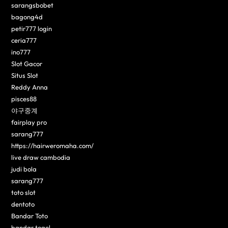
sarangsbobet
bagong4d
petir777 login
ceria777
ino777
Slot Gacor
Situs Slot
Reddy Anna
pisces88
야구중계
fairplay pro
sarang777
https://hairweromaha.com/
live draw cambodia
judi bola
sarang777
toto slot
dentoto
Bandar Toto
bandar togel