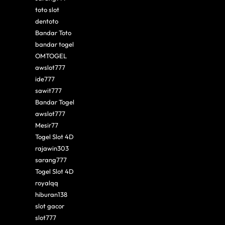
toto slot
dentoto
Bandar Toto
bandar togel
OMTOGEL
awslot777
ide777
sawit777
Bandar Togel
awslot777
Mesir77
Togel Slot 4D
rajawin303
sarang777
Togel Slot 4D
royalqq
hiburan138
slot gacor
slot777