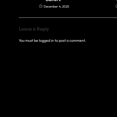
December 4, 2025
Leave a Reply
You must be
logged in
to post a comment.