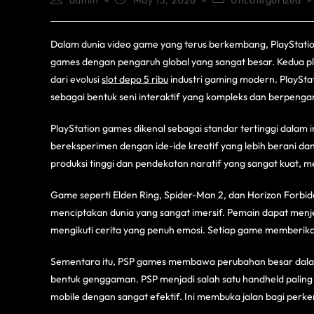
Dalam dunia video game yang terus berkembang, PlayStatio
games dengan pengaruh global yang sangat besar. Kedua pla
dari evolusi
slot depo 5 ribu
industri gaming modern. PlaySta
sebagai bentuk seni interaktif yang kompleks dan berpenga
PlayStation games dikenal sebagai standar tertinggi dalam
bereksperimen dengan ide-ide kreatif yang lebih berani dan
produksi tinggi dan pendekatan naratif yang sangat kuat, 
Game seperti Elden Ring, Spider-Man 2, dan Horizon For
menciptakan dunia yang sangat imersif. Pemain dapat menj
mengikuti cerita yang penuh emosi. Setiap game memberikan 
Sementara itu, PSP games membawa perubahan besar dala
bentuk genggaman. PSP menjadi salah satu handheld palin
mobile dengan sangat efektif. Ini membuka jalan bagi per