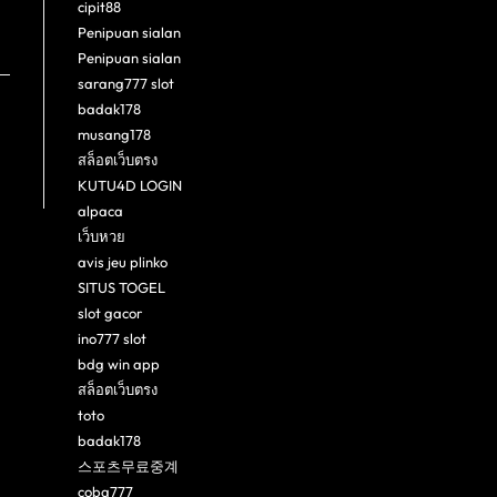
cipit88
Penipuan sialan
Penipuan sialan
sarang777 slot
badak178
musang178
สล็อตเว็บตรง
KUTU4D LOGIN
alpaca
เว็บหวย
avis jeu plinko
SITUS TOGEL
slot gacor
ino777 slot
bdg win app
สล็อตเว็บตรง
toto
badak178
스포츠무료중계
coba777