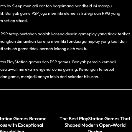
irth by Sleep menjadi contoh bagaimana handheld ini mampu
tif. Banyak game PSP juga memiliki elemen strategi dan RPG yang
 setiap situasi.
 PSP tetap bertahan adalah karena desain gameplay yang tidak terikat
enangkan dimainkan karena memiliki fondasi gameplay yang kuat dan
ati sebuah game tidak pernah lekang oleh waktu.
ritas PlayStation games dan PSP games. Banyak pemain kembali
asa awal mereka mengenal dunia gaming. Kenangan tersebut
dan game, menjadikannya lebih dari sekadar hiburan.
tation Games Became
The Best PlayStation Games That
us with Exceptional
Shaped Modern Open-World
Storytelling
Design