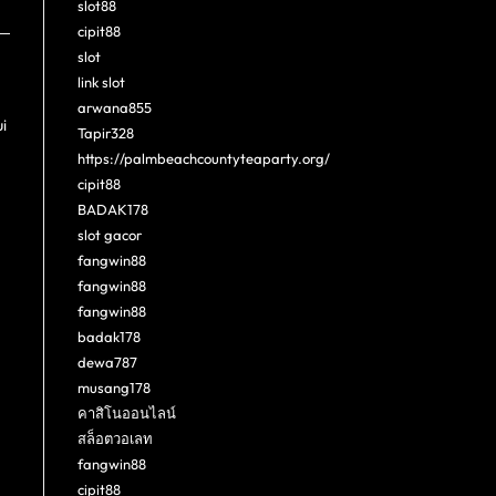
slot88
cipit88
slot
link slot
arwana855
i
Tapir328
https://palmbeachcountyteaparty.org/
cipit88
BADAK178
slot gacor
fangwin88
fangwin88
fangwin88
badak178
dewa787
musang178
คาสิโนออนไลน์
สล็อตวอเลท
fangwin88
cipit88