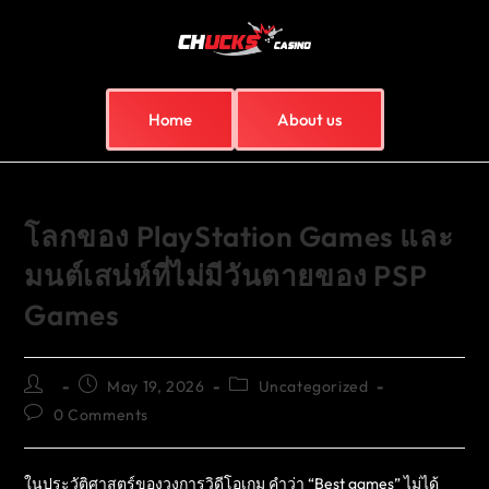
Home
About us
โลกของ PlayStation Games และ
มนต์เสน่ห์ที่ไม่มีวันตายของ PSP
Games
May 19, 2026
Uncategorized
0 Comments
ในประวัติศาสตร์ของวงการวิดีโอเกม คำว่า “Best games” ไม่ได้