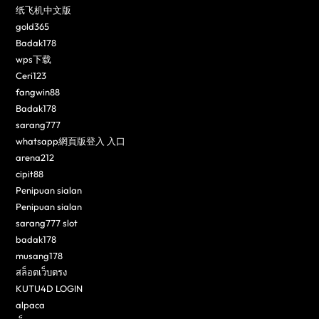
纸飞机中文版
gold365
Badak178
wps下载
Ceri123
fangwin88
Badak178
sarang777
whatsapp網頁版登入 入口
arena212
cipit88
Penipuan sialan
Penipuan sialan
sarang777 slot
badak178
musang178
สล็อตเว็บตรง
KUTU4D LOGIN
alpaca