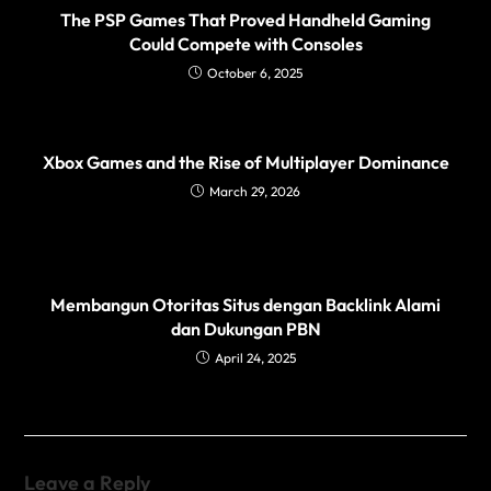
The PSP Games That Proved Handheld Gaming
Could Compete with Consoles
October 6, 2025
Xbox Games and the Rise of Multiplayer Dominance
March 29, 2026
Membangun Otoritas Situs dengan Backlink Alami
dan Dukungan PBN
April 24, 2025
Leave a Reply