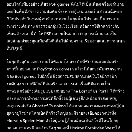
ออนไลน์เพียงอย่างเดียว PSP games จึงไม่ได้เป็นเพียงเครื่องเล่นเกม
แต่เป็นพื้นที่สร้างความสัมพันธ์ระหว่างผู้เล่น และเป็นส่วนหนึ่งของ
ชีวิตประจำวันของผู้คนจำนวนมากในยุคนั้น ไม่ว่าจะเป็นการเล่น
ระหว่างเดินทาง การรวมกลุ่มในโรงเรียน หรือการใช้เวลาว่างกับ
เพื่อน สิ่งเหล่านี้ทำให้ PSP กลายเป็นมากกว่าอุปกรณ์เกม แต่เป็น
สัญลักษณ์ของยุคสมัยหนึ่งที่เต็มไปด้วยความเรียบง่ายและความสนุก
ที่บริสุทธิ์
ในยุคปัจจุบัน วงการเกมได้พัฒนาไปสู่ระดับที่ซับซ้อนและสมจริง
มากขึ้นอย่างมาก PlayStation games รุ่นใหม่ได้ยกระดับมาตรฐาน
ของ Best games ไปอีกขั้นด้วยการผสมผสานเทคโนโลยีกราฟิก
ระดับสูง ระบบฟิสิกส์ที่สมจริง และการเล่าเรื่องที่มีความเป็น
ภาพยนตร์อย่างเต็มรูปแบบ เกมอย่าง The Last of Us Part II ได้สร้าง
ประสบการณ์ทางอารมณ์ที่ลึกซึ้งจนผู้เล่นรู้สึกเหมือนกำลังเผชิญ
เหตุการณ์จริง Ghost of Tsushima ได้ถ่ายทอดความงดงามของญี่ปุ่น
ยุคซามูไรผ่านโลกเปิดที่กว้างใหญ่และมีรายละเอียดอย่างน่าทึ่ง
Marvel’s Spider-Man ทำให้ผู้เล่นรู้สึกเหมือนเป็นฮีโร่ที่โหนใยอยู่
กลางมหานครนิวยอร์กจริง ๆ ขณะที่ Horizon Forbidden West ได้