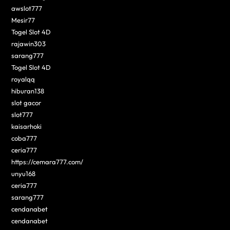
awslot777
Mesir77
Togel Slot 4D
rajawin303
sarang777
Togel Slot 4D
royalqq
hiburan138
slot gacor
slot777
kaisarhoki
coba777
ceria777
https://cemara777.com/
unyu168
ceria777
sarang777
cendanabet
cendanabet