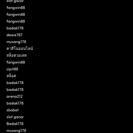
slot gacor
fangwin88
fangwin88
fangwin88
badak178
dewa787
musang178
คาสิโนออนไลน์
สล็อตวอเลท
fangwin88
cipit88
สล็อต
badak178
badak178
arena212
badak178
sbobet
slot gacor
Badak178
musang178