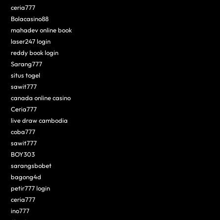
ceria777
Bolacasino88
mahadev online book
laser247 login
reddy book login
Sarang777
situs togel
sawit777
canada online casino
Ceria777
live draw cambodia
coba777
sawit777
BOY303
sarangsbobet
bagong4d
petir777 login
ceria777
ino777