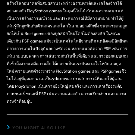
สร้างโลกอนาคตที่ผสมผสานระหว่างธรรมชาติและเครื่องจักรได้
อย่างลงตัว PlayStation games ในยุคนี้ไม่ได้เน้นแค่ความสนุก แต่
เน้นการสร้างอารมณ์ร่วมและประสบการณ์ที่มีความหมาย ทำให้ผู้
เล่นรู้สึกผูกพันกับตัวละครและโลกในเกมอย่างลึกซึ้ง จนหลายเกมถูก
ยกให้เป็น Best games ของยุคสมัยใหม่โดยไม่ต้องสงสัย ในขณะ
เดียวกัน PSP games แม้จะเป็นเทคโนโลยีจากอดีต แต่ยังคงมีอิทธิพล
ต่อวงการเกมในปัจจุบันอย่างชัดเจน หลายแนวคิดจาก PSP เช่น การ
เล่นเกมแบบพกพา การเล่นร่วมกันในพื้นที่เดียว และการออกแบบเกม
ที่เข้าถึงง่ายแต่มีความลึก ได้กลายเป็นแรงบันดาลใจให้กับเกมยุค
ใหม่ ความแตกต่างระหว่าง PlayStation games และ PSP games จึง
ไม่ได้อยู่ที่คุณภาพ แต่เป็นรูปแบบของประสบการณ์ที่มอบให้ผู้เล่น
โดย PlayStation เน้นความยิ่งใหญ่ สมจริง และการเล่าเรื่องระดับ
ภาพยนตร์ ขณะที่ PSP เน้นความคล่องตัว ความเรียบง่าย และความ
ทรงจำที่อบอุ่น
YOU MIGHT ALSO LIKE