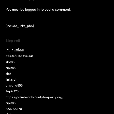
You must be
logged in
to post a comment.
[include_links_php]
Blog roll
เว็บเล่นสล็อต
สล็อตเว็บตรงวอเลท
slot88
cipit88
slot
link slot
arwana855
Tapir328
https://palmbeachcountyteaparty.org/
cipit88
BADAK178