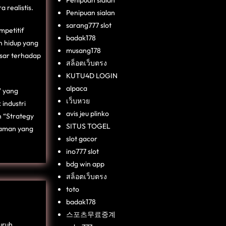
Penipuan sialan
 realistis.
Penipuan sialan
sarang777 slot
mpetitif
badak178
n hidup yang
musang178
esar terhadap
สล็อตเว็บตรง
KUTU4D LOGIN
alpaca
” yang
เว็บหวย
industri
avis jeu plinko
n “Strategy
SITUS TOGEL
laman yang
slot gacor
ino777 slot
bdg win app
สล็อตเว็บตรง
toto
badak178
스포츠무료중계
uruh.