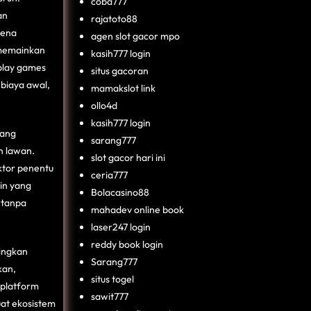
coba777
an
rajatoto88
rena
agen slot gacor mpo
a memainkan
kasih777 login
play games
situs gacoran
biaya awal,
mamakslot link
ollo4d
kasih777 login
lang
sarang777
h lawan.
slot gacor hari ini
ktor penentu
ceria777
in yang
Bolacasino88
 tanpa
mahadev online book
laser247 login
reddy book login
ingkan
Sarang777
kan,
situs togel
 platform
sawit777
uat ekosistem