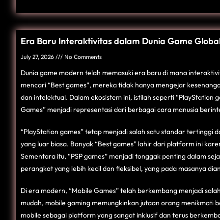
Era Baru Interaktivitas dalam Dunia Game Globa
July 27, 2026
No Comments
Dunia game modern telah memasuki era baru di mana interaktiv
mencari “Best games”, mereka tidak hanya mengejar kesenangan
dan intelektual. Dalam ekosistem ini, istilah seperti “PlayStati
Games” menjadi representasi dari berbagai cara manusia berint
“PlayStation games” tetap menjadi salah satu standar tertinggi d
yang luar biasa. Banyak “Best games” lahir dari platform ini 
Sementara itu, “PSP games” menjadi tonggak penting dalam se
perangkat yang lebih kecil dan fleksibel, yang pada masanya dia
Di era modern, “Mobile Games” telah berkembang menjadi salah 
mudah, mobile gaming memungkinkan jutaan orang menikmati ber
mobile sebagai platform yang sangat inklusif dan terus berkemb