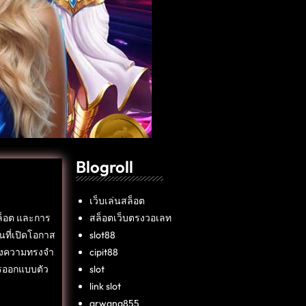
Blogroll
เว็บเล่นสล็อต
็อต
และการ
สล็อตเว็บตรงวอเลท
นที่เปิดโอกาส
slot88
ร้างความทรงจำ
cipit88
ารออกแบบตัว
slot
link slot
arwana855