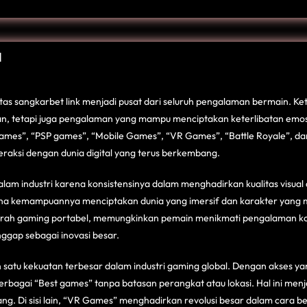
l
itas
sangkarbet link
menjadi pusat dari seluruh pengalaman bermain. Ke
, tetapi juga pengalaman yang mampu menciptakan keterlibatan emosio
on games”, “PSP games”, “Mobile Games”, “VR Games”, “Battle Royale”, d
eraksi dengan dunia digital yang terus berkembang.
alam industri karena konsistensinya dalam menghadirkan kualitas visual 
karena kemampuannya menciptakan dunia yang imersif dan karakter yang
jarah gaming portabel, memungkinkan pemain menikmati pengalaman k
nggap sebagai inovasi besar.
satu kekuatan terbesar dalam industri gaming global. Dengan akses ya
bagai “Best games” tanpa batasan perangkat atau lokasi. Hal ini menj
ang. Di sisi lain, “VR Games” menghadirkan revolusi besar dalam cara b