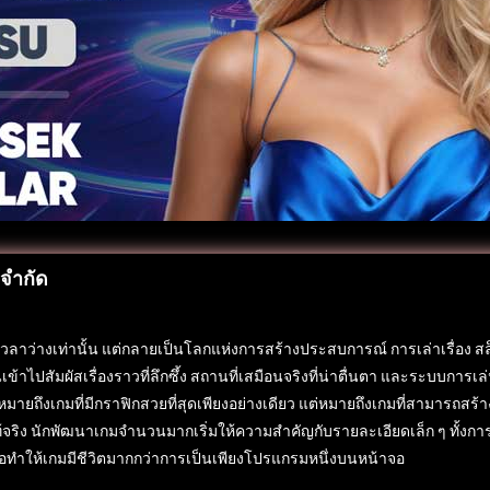
ดจำกัด
งเวลาว่างเท่านั้น แต่กลายเป็นโลกแห่งการสร้างประสบการณ์ การเล่าเรื่อง
สล
ไปสัมผัสเรื่องราวที่ลึกซึ้ง สถานที่เสมือนจริงที่น่าตื่นตา และระบบการเล่
หมายถึงเกมที่มีกราฟิกสวยที่สุดเพียงอย่างเดียว แต่หมายถึงเกมที่สามารถส
ท้จริง นักพัฒนาเกมจำนวนมากเริ่มให้ความสำคัญกับรายละเอียดเล็ก ๆ ทั้งก
่อทำให้เกมมีชีวิตมากกว่าการเป็นเพียงโปรแกรมหนึ่งบนหน้าจอ